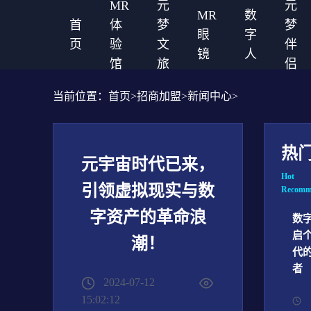
MR
元
元
MR
数
首
体
梦
梦
眼
字
页
验
文
伴
镜
人
馆
旅
侣
当前位置：
首页
>
招商加盟
>
新闻中心
>
热
元宇宙时代已来，
Hot
引领虚拟现实与数
Recomm
字资产的革命浪
数
启
潮！
代
者
2024-07-12
15:02:12