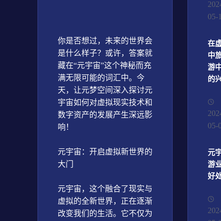
202
05-
你是否想过，未来的世界会
在
是什么样子？或许，答案就
中
藏在“元宇宙”这个神秘而充
游
满无限可能的词汇中。今
的
天，让元梦空间深入探讨元
宇宙如何对虚拟现实技术和
202
数字资产的发展产生深远影
05-
响！
元宇宙：开启虚拟新世界的
元
大门
游
好
元宇宙，这个融合了现实与
虚拟的全新世界，正在逐渐
202
改变我们的生活。它不仅为