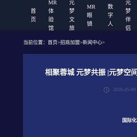
MR
元
元
MR
数
首
体
梦
梦
眼
字
页
验
文
伴
镜
人
馆
旅
侣
当前位置：
首页
>
招商加盟
>
新闻中心
>
相聚蓉城 元梦共振 |元梦空
2026-05-09 
国际化