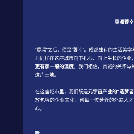
蓉漂蓉幸
“蓉漂”之后，便是“蓉幸”。成都独有的生活美
为同样在这座城市向下扎根、向上生长的企业
更有家一般的温度
。我们相信，真诚的关怀与
这片土地。
在这座城市里，我们既是
元宇宙产业的“造梦者
放包容的企业文化，帮每一位赴蓉的外籍人才
心。